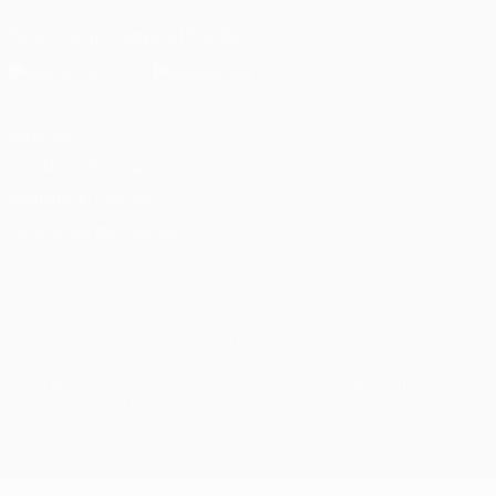
Télécharger l'appli officielle
Vie privée
Conditions d'utilisation
Politique de cookies
Paramètres des cookies
© 1998-2026 UEFA. Tous droits réservés.
La désignation UEFA, le logo de l'UEFA et toutes les marques liées
aux compétitions de l'UEFA sont protégés en tant que marques
et/ou droits d'auteur de l'UEFA. Toute utilisation de ces marques
déposées à des fins commerciales est interdite. L'utilisation de la
plate-forme UEFA.com implique que vous acceptez les Conditions
générales et les Dispositions en matière de vie privée.