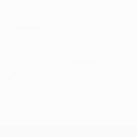
Afficher tout
Statistiques clés
3
3
Buts
Buts concédés
5
0
Cartons jaunes
Cartons rouges
Voir toutes les stats
Effectif
Biondic
Boets
Chambaere
David
Florucz
Fuseini
Guilh
Attaquant
Gardien
Gardien
Attaquant
Attaquant
Attaquant
Smith
Attaqu
Articles
UEFA Champions League