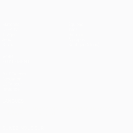
Matches
Équipes
UEFA.tv
Infos
Tirages
Histoire
Jeux
À propos
Stats
Boutique (clubs)
VOIR
ÉGALEMENT
fr.UEFA.com
Fondation
UEFA pour
l'enfance
LANGUES
Français
English
Français
Deutsch
Русский
Español
Italiano
Português
العربية
SUIVEZ-NOUS SUR