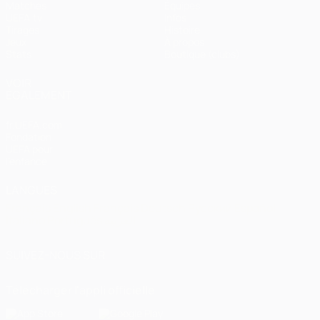
Matches
Équipes
UEFA.tv
Infos
Tirages
Histoire
Jeux
À propos
Stats
Boutique (clubs)
VOIR
ÉGALEMENT
fr.UEFA.com
Fondation
UEFA pour
l'enfance
LANGUES
Français
English
Français
Deutsch
Русский
Español
Italiano
Português
العربية
SUIVEZ-NOUS SUR
Télécharger l'appli officielle