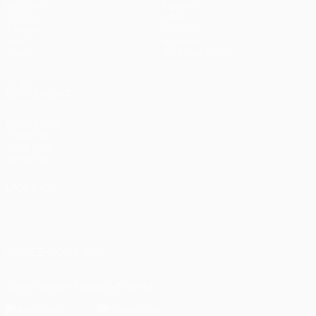
Matches
Équipes
UEFA.tv
Infos
Tirages
Histoire
Jeux
À propos
Stats
Boutique (clubs)
VOIR
ÉGALEMENT
fr.UEFA.com
Fondation
UEFA pour
l'enfance
LANGUES
Français
English
Français
Deutsch
Русский
Español
Italiano
Português
العربية
SUIVEZ-NOUS SUR
Télécharger l'appli officielle