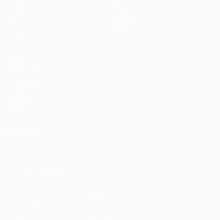
Matches
Équipes
UEFA.tv
Infos
Tirages
Histoire
Jeux
À propos
Stats
Boutique (clubs)
VOIR
ÉGALEMENT
fr.UEFA.com
Fondation
UEFA pour
l'enfance
LANGUES
Français
English
Français
Deutsch
Русский
Español
Italiano
Português
العربية
SUIVEZ-NOUS SUR
Télécharger l'appli officielle