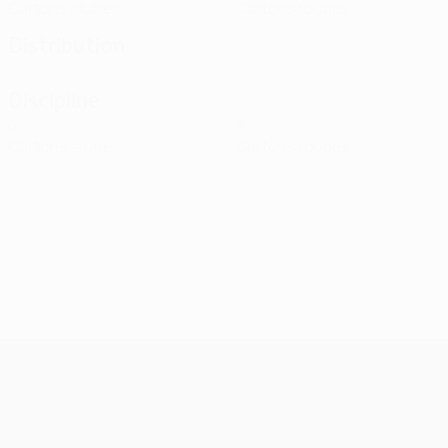
Cartons jaunes
Cartons rouges
Distribution
Discipline
0
0
Cartons jaunes
Cartons rouges
UEFA Champions League