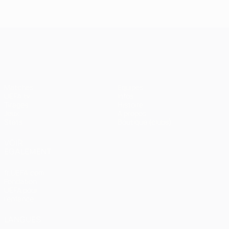
UEFA Champions League
Matches
Équipes
UEFA.tv
Infos
Tirages
Histoire
Jeux
À propos
Stats
Boutique (clubs)
VOIR
ÉGALEMENT
fr.UEFA.com
Fondation
UEFA pour
l'enfance
LANGUES