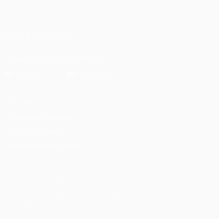
Français
English
Français
Deutsch
Русский
Español
Italiano
Português
العربية
SUIVEZ-NOUS SUR
Télécharger l'appli officielle
Vie privée
Conditions d'utilisation
Politique de cookies
Paramètres des cookies
© 1998-2026 UEFA. Tous droits réservés.
La désignation UEFA, le logo de l'UEFA et toutes les marques liées
aux compétitions de l'UEFA sont protégés en tant que marques
et/ou droits d'auteur de l'UEFA. Toute utilisation de ces marques