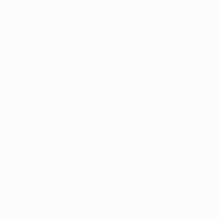
DATE DE NAISSANCE
09/4/1996 (30)
Statistiques clés
Voir toutes les stats
0
0
Cartons jaunes
Cartons rouges