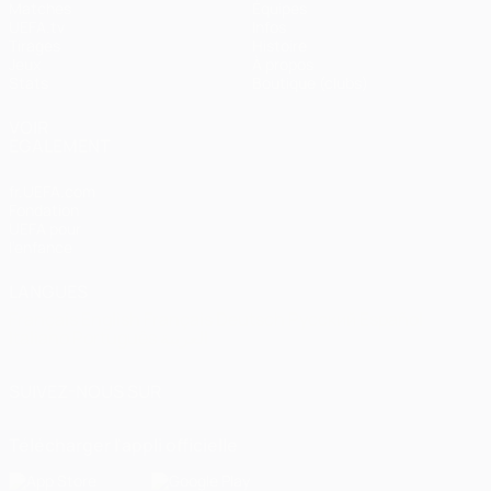
Matches
Équipes
UEFA.tv
Infos
Tirages
Histoire
Jeux
À propos
Stats
Boutique (clubs)
VOIR
ÉGALEMENT
fr.UEFA.com
Fondation
UEFA pour
l'enfance
LANGUES
Français
English
Français
Deutsch
Русский
Español
Italiano
Português
العربية
SUIVEZ-NOUS SUR
Télécharger l'appli officielle