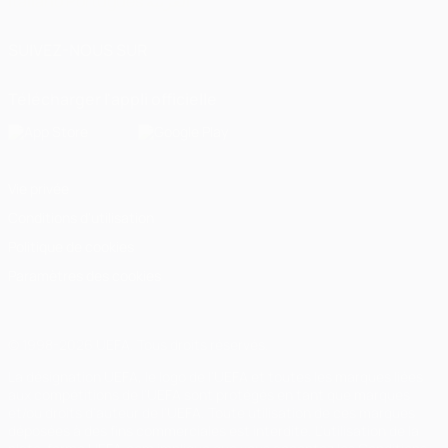
Italiano
Português
العربية
SUIVEZ-NOUS SUR
Télécharger l'appli officielle
Vie privée
Conditions d'utilisation
Politique de cookies
Paramètres des cookies
© 1998-2026 UEFA. Tous droits réservés.
La désignation UEFA, le logo de l'UEFA et toutes les marques liées
aux compétitions de l'UEFA sont protégés en tant que marques
et/ou droits d'auteur de l'UEFA. Toute utilisation de ces marques
déposées à des fins commerciales est interdite. L'utilisation de la