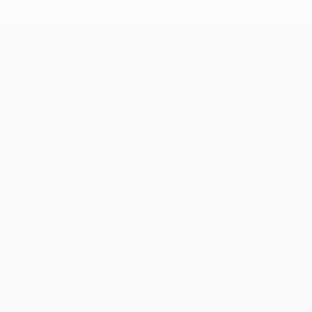
UEFA Champions League
Matches
Équipes
UEFA.tv
Infos
Tirages
Histoire
Jeux
À propos
Stats
Boutique (clubs)
VOIR
ÉGALEMENT
fr.UEFA.com
Fondation
UEFA pour
l'enfance
LANGUES
Français
English
Français
Deutsch
Русский
Español