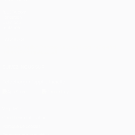
fr.UEFA.com
Fondation
UEFA pour
l'enfance
LANGUES
Français
English
Français
Deutsch
Русский
Español
Italiano
Português
العربية
SUIVEZ-NOUS SUR
Télécharger l'appli officielle
Vie privée
Conditions d'utilisation
Politique de cookies
Paramètres des cookies