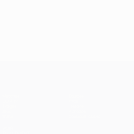
UEFA Champions League
Matches
Équipes
UEFA.tv
Infos
Tirages
Histoire
Jeux
À propos
Stats
Boutique (clubs)
VOIR
ÉGALEMENT