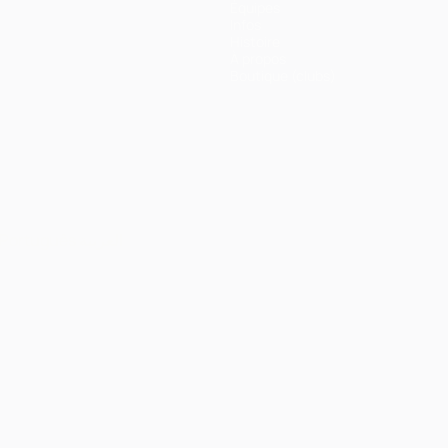
Équipes
Infos
Histoire
À propos
Boutique (clubs)
Português
العربية