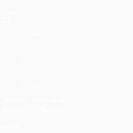
Matches
UEFA.tv
Tirages
Jeux
Stats
VOIR ÉGALEMENT
fr.UEFA.com
Fondation UEFA pour l'enfance
LANGUES
Français
English
Français
Deutsch
Русский
Español
Italiano
SUIVEZ-NOUS SUR
Télécharger l'appli officielle
Vie privée