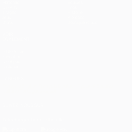
Matches
Équipes
UEFA.tv
Infos
Tirages
Histoire
Jeux
À propos
Stats
Boutique (clubs)
VOIR
ÉGALEMENT
fr.UEFA.com
Fondation
UEFA pour
l'enfance
LANGUES
Français
English
Français
Deutsch
Русский
Español
Italiano
Português
العربية
SUIVEZ-NOUS SUR
Télécharger l'appli officielle