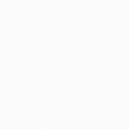
Matches
Équipes
UEFA.tv
Infos
Tirages
Histoire
Jeux
À propos
Stats
Boutique (clubs)
VOIR
ÉGALEMENT
fr.UEFA.com
Fondation
UEFA pour
l'enfance
LANGUES
Français
English
Français
Deutsch
Русский
Español
Italiano
Português
العربية
SUIVEZ-NOUS SUR
Télécharger l'appli officielle