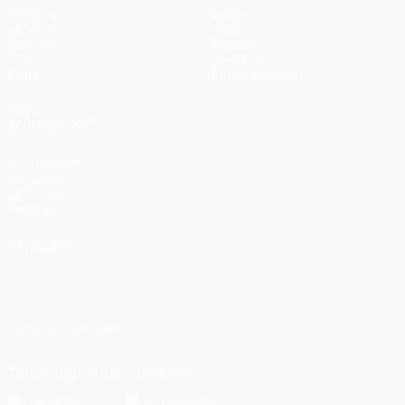
Matches
Équipes
UEFA.tv
Infos
Tirages
Histoire
Jeux
À propos
Stats
Boutique (clubs)
VOIR
ÉGALEMENT
fr.UEFA.com
Fondation
UEFA pour
l'enfance
LANGUES
Français
English
Français
Deutsch
Русский
Español
Italiano
Português
العربية
SUIVEZ-NOUS SUR
Télécharger l'appli officielle