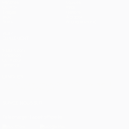
Matches
Équipes
UEFA.tv
Infos
Tirages
Histoire
Jeux
À propos
Stats
Boutique (clubs)
VOIR
ÉGALEMENT
fr.UEFA.com
Fondation
UEFA pour
l'enfance
LANGUES
Français
English
Français
Deutsch
Русский
Español
Italiano
Português
العربية
SUIVEZ-NOUS SUR
Télécharger l'appli officielle