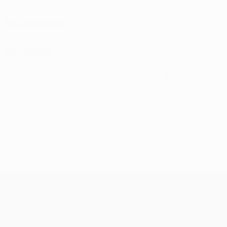
Cartons jaunes
Cartons rouges
Distribution
Discipline
0
0
Cartons jaunes
Cartons rouges
UEFA Champions League