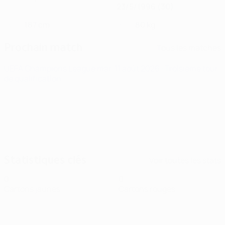
23/5/1996 (30)
187 cm
80 kg
TAILLE
POIDS
Prochain match
Tous les matches
UEFA Champions League
mar. 11 août 2026
· Troisième tour
de qualification
Statistiques clés
Voir toutes les stats
0
0
Cartons jaunes
Cartons rouges