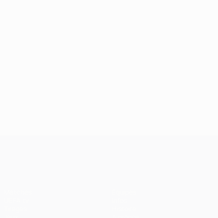
UEFA Champions League
Matches
Équipes
UEFA.tv
Infos
Tirages
Histoire
Jeux
À propos