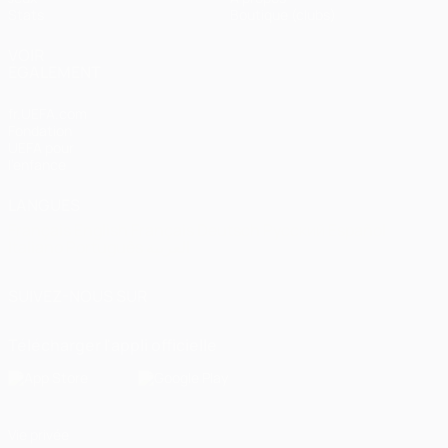
Stats
Boutique (clubs)
VOIR
ÉGALEMENT
fr.UEFA.com
Fondation
UEFA pour
l'enfance
LANGUES
Français
English
Français
Deutsch
Русский
Español
Italiano
Português
العربية
SUIVEZ-NOUS SUR
Télécharger l'appli officielle
Vie privée