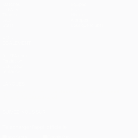
Matches
Équipes
UEFA.tv
Infos
Tirages
Histoire
Jeux
À propos
Stats
Boutique (clubs)
VOIR
ÉGALEMENT
fr.UEFA.com
Fondation
UEFA pour
l'enfance
LANGUES
Français
English
Français
Deutsch
Русский
Español
Italiano
Português
العربية
SUIVEZ-NOUS SUR
Télécharger l'appli officielle