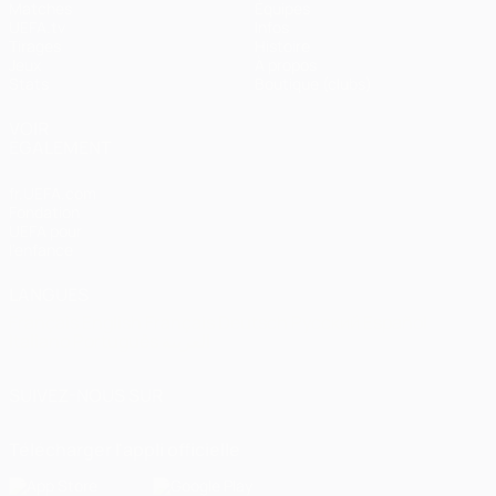
Matches
Équipes
UEFA.tv
Infos
Tirages
Histoire
Jeux
À propos
Stats
Boutique (clubs)
VOIR
ÉGALEMENT
fr.UEFA.com
Fondation
UEFA pour
l'enfance
LANGUES
Français
English
Français
Deutsch
Русский
Español
Italiano
Português
العربية
SUIVEZ-NOUS SUR
Télécharger l'appli officielle