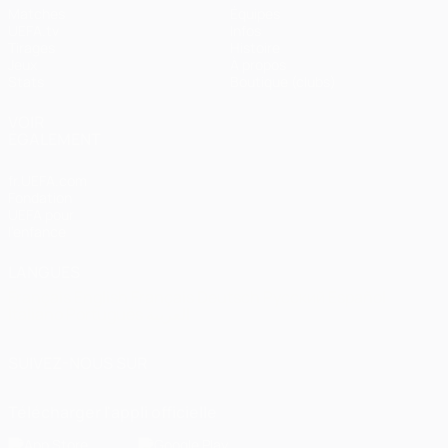
Matches
Équipes
UEFA.tv
Infos
Tirages
Histoire
Jeux
À propos
Stats
Boutique (clubs)
VOIR
ÉGALEMENT
fr.UEFA.com
Fondation
UEFA pour
l'enfance
LANGUES
Français
English
Français
Deutsch
Русский
Español
Italiano
Português
العربية
SUIVEZ-NOUS SUR
Télécharger l'appli officielle