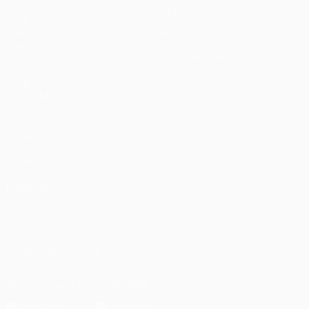
Matches
Équipes
UEFA.tv
Infos
Tirages
Histoire
Jeux
À propos
Stats
Boutique (clubs)
VOIR
ÉGALEMENT
fr.UEFA.com
Fondation
UEFA pour
l'enfance
LANGUES
Français
English
Français
Deutsch
Русский
Español
Italiano
Português
العربية
SUIVEZ-NOUS SUR
Télécharger l'appli officielle