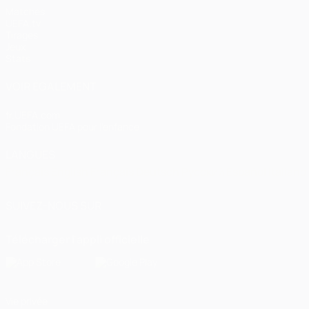
Matches
UEFA.tv
Tirages
Jeux
Stats
VOIR ÉGALEMENT
fr.UEFA.com
Fondation UEFA pour l'enfance
LANGUES
Français
English
Français
Deutsch
Русский
Español
Italiano
SUIVEZ-NOUS SUR
Télécharger l'appli officielle
Vie privée