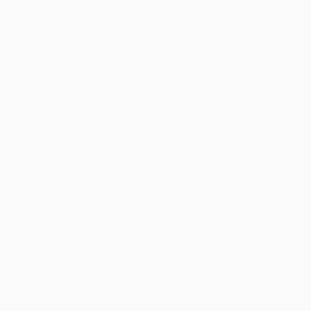
Équipes
Infos
Histoire
À propos
Boutique (clubs)
Português
العربية