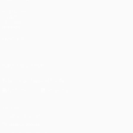
fr.UEFA.com
Fondation
UEFA pour
l'enfance
LANGUES
Français
English
Français
Deutsch
Русский
Español
Italiano
Português
العربية
SUIVEZ-NOUS SUR
Télécharger l'appli officielle
Vie privée
Conditions d'utilisation
Politique de cookies
Paramètres des cookies