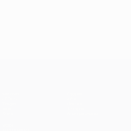
UEFA Champions League
Matches
Équipes
UEFA.tv
Infos
Tirages
Histoire
Jeux
À propos
Stats
Boutique (clubs)
VOIR
ÉGALEMENT