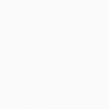
Matches
Équipes
UEFA.tv
Infos
Tirages
Histoire
Jeux
À propos
Stats
Boutique (clubs)
VOIR
ÉGALEMENT
fr.UEFA.com
Fondation
UEFA pour
l'enfance
LANGUES
Français
English
Français
Deutsch
Русский
Español
Italiano
Português
العربية
SUIVEZ-NOUS SUR
Télécharger l'appli officielle