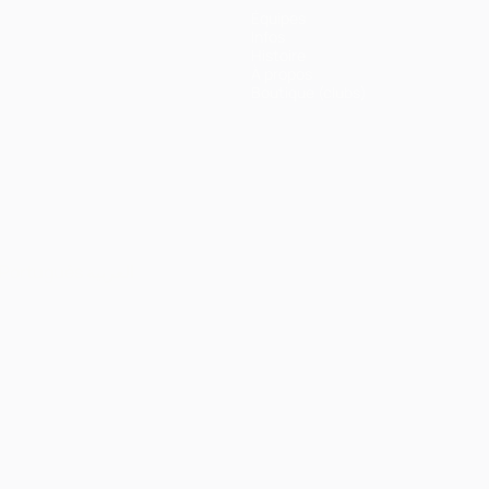
Équipes
Infos
Histoire
À propos
Boutique (clubs)
Português
العربية