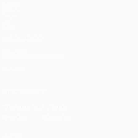
Matches
UEFA.tv
Tirages
Jeux
Stats
VOIR ÉGALEMENT
fr.UEFA.com
Fondation UEFA pour l'enfance
LANGUES
Français
English
Français
Deutsch
Русский
Español
Italiano
SUIVEZ-NOUS SUR
Télécharger l'appli officielle
Vie privée