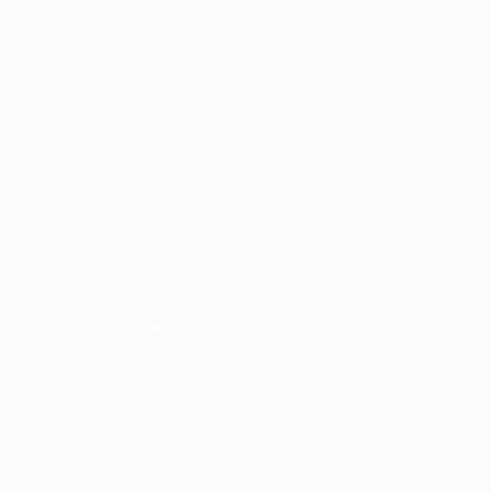
fr.UEFA.com
Fondation
UEFA pour
l'enfance
LANGUES
Français
English
Français
Deutsch
Русский
Español
Italiano
Português
العربية
SUIVEZ-NOUS SUR
Télécharger l'appli officielle
Vie privée
Conditions d'utilisation
Politique de cookies
Paramètres des cookies