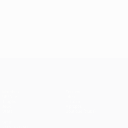
UEFA Champions League
Matches
Équipes
UEFA.tv
Infos
Tirages
Histoire
Jeux
À propos
Stats
Boutique (clubs)
VOIR
ÉGALEMENT