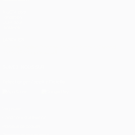
fr.UEFA.com
Fondation
UEFA pour
l'enfance
LANGUES
Français
English
Français
Deutsch
Русский
Español
Italiano
Português
العربية
SUIVEZ-NOUS SUR
Télécharger l'appli officielle
Vie privée
Conditions d'utilisation
Politique de cookies
Paramètres des cookies