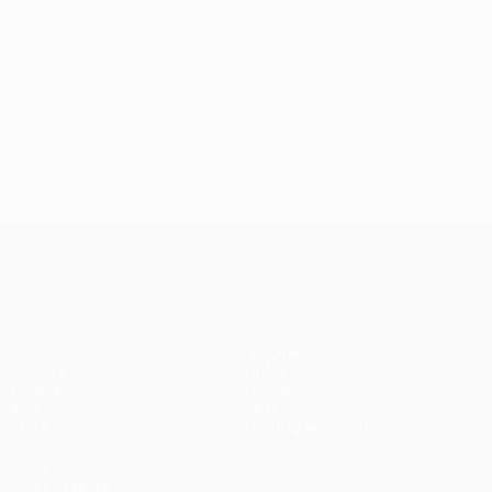
UEFA Champions League
Matches
Équipes
UEFA.tv
Infos
Tirages
Histoire
Jeux
À propos
Stats
Boutique (clubs)
VOIR
ÉGALEMENT