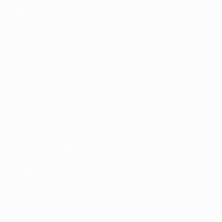
Nos campagnes
À propos
Associations nationales
Gestion des compétitions
Développement
Durabilité
Infos et médias
DÉCOUVRIR
PLUS
UEFA.tv
MyUEFA