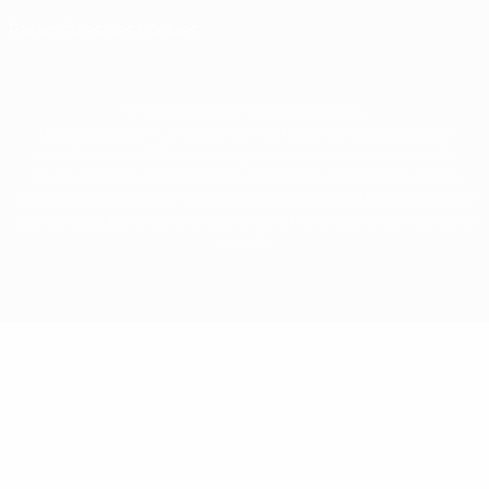
Paramètres des cookies
© 1998-2026 UEFA. Tous droits réservés.
La désignation UEFA, le logo de l'UEFA et toutes les marques liées aux
compétitions de l'UEFA sont protégés en tant que marques et/ou droits
d'auteur de l'UEFA. Toute utilisation de ces marques déposées à des fins
commerciales est interdite. L'utilisation de la plate-forme UEFA.com implique
que vous acceptez les Conditions générales et les Dispositions en matière de
vie privée.