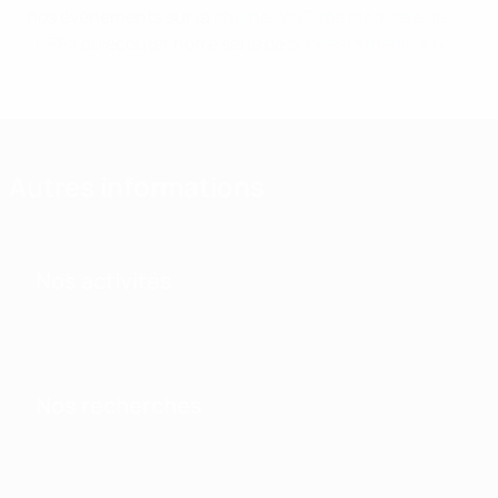
nos événements sur la
chaîne YouTube médicale de
l’UEFA
ou écouter notre série de
podcasts médicaux
.
Autres informations
Nos activités
Nos recherches