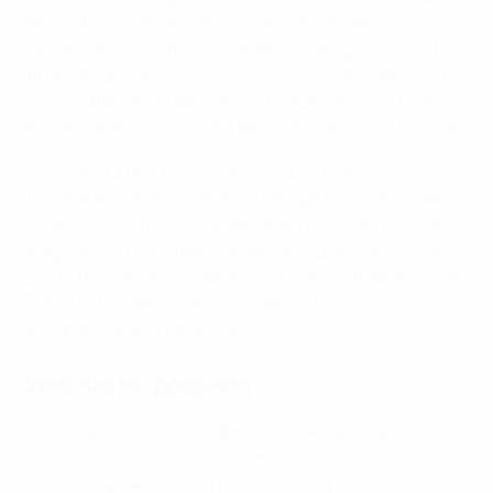
pays afin de diffuser les connaissances dans
l’ensemble du football européen. Ce programme est
financé par notre
programme HatTrick
, qui réinvestit
les recettes de l’EURO dans le football au travers de
projets de développement des associations nationales.
Le premier atelier couvre divers sujets liés à la
traumatologie et à la prise en charge en urgence des
joueurs sur le terrain ; le deuxième passe en revue le
diagnostic et le traitement des blessures spécifiques
au football ; et le troisième couvre divers thèmes liés à
la protection des joueurs, comme la nutrition, la
psychologie et la rééducation.
Webinaires, podcasts
Nous organisons des webinaires mensuels qui
explorent les dernières recherches et réflexions sur les
sujets médicaux liés au football. Vous pouvez voir tous