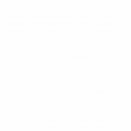
nationales.
Nos événements et activités contribuent à faire en
sorte que toutes les parties prenantes du football
européen puissent bénéficier de la valeur ajoutée
qu’apportent les connaissances et l’expérience de
cette communauté.
Symposium médical de l’UEFA
Tous les deux ans, nous organisons un
Symposium
médical
(page en anglais) qui réunit des experts des
clubs, des associations et de la grande famille du
football afin d’aborder des questions médicales clés
dans le domaine du football. Les sujets traités
comprennent la prévention des blessures, le football
féminin et le football junior ainsi que les
développements actuels et futurs de la médecine du
sport. Le prochain symposium se tenait à Lugano