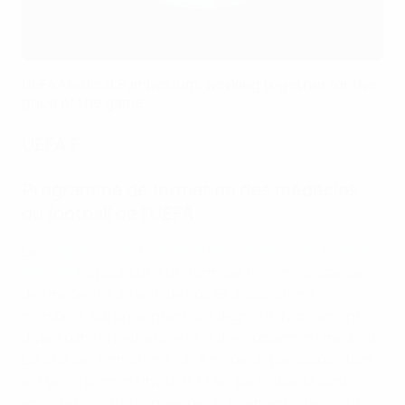
UEFA Medical Symposium: working together for the
good of the game
UEFA F
Programme de formation des médecins
du football de l’UEFA
Le
Programme de formation des médecins du football
de l’UEFA
a pour but d’uniformiser les connaissances
des médecins au sein de nos 55 associations
membres, qui présentent des degrés d’avancement
divers dans la recherche et le développement médical.
Lors de ces formations, un·e médecin par association
est généralement invité·e, et les participants sont
ensuite priés d’organiser des événements dans leur