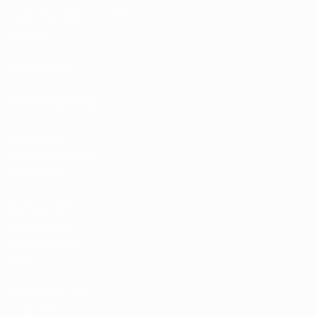
Calendrier des
UC3
matches
Classements
Billets/Hospitalité
Boutique du
football d'équipes
nationales
Boutique des
compétitions
masculines de
clubs
UEFA Men's Club
Competitions