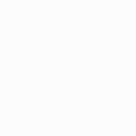
© 1998-2026 UEFA. Tous droits réservés.
ions de l'UEFA sont protégés en tant que marques et/ou droits d'auteur de l'UEFA. 
orme UEFA.com implique que vous acceptez les Conditions générales et les Dispositio