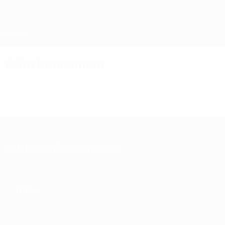
Passer
au
contenu
principal
Home
#Environnement
Autres informations
Infos