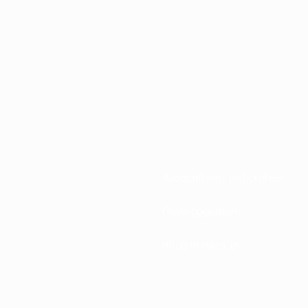
Associations nationales
Développement
Infos et médias