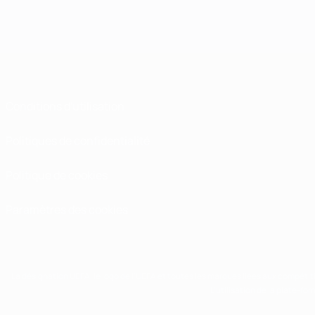
Conditions d'utilisation
Politiques de confidentialité
Politique de cookies
Paramètres des cookies
La désignation UEFA, le logo de l'UEFA et toutes les marques liées aux compétit
L'utilisation de la plate-f