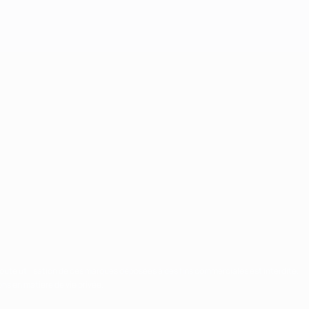
Toute utilisation de ces marques déposées à des fins commerciales est interdite.
ns en matière de vie privée.