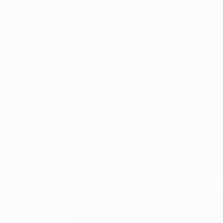
Calendrier des matches
UC3
Classements
Billets/Hospitalité
Boutique du football d'équipes nationales
Boutique des compétitions masculines de
clubs
UEFA Men's Club Competitions Memorabilia
LANGUES
Français
English
Français
Deutsch
Русский
Español
Italiano
Portuguê
SUIVEZ-NOUS SUR