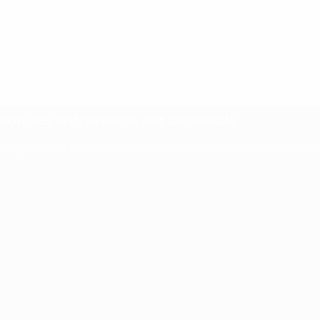
chnique
Rapport technique
ntion des entraîneurs, est disponible
r des gardiens et les approches d’apprentissage de certains des meilleur