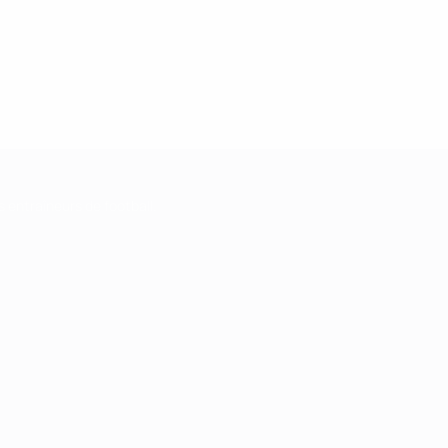
Rapport technique
s entraîneurs de football.