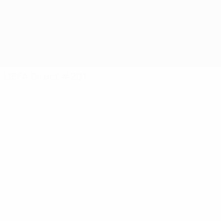
The Technician : ai
entraîneurs à amél
santé mentale et l
être
UEFA Direct #201
UEFA Direct #201