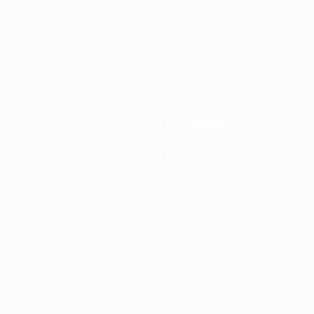
Associations nationales
Développement
Infos et médias