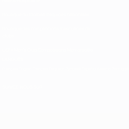
Billets/Hospitalité
Boutique du football d'équipes nationales
Boutique des compétitions masculines de
clubs
UEFA Men's Club Competitions Memorabilia
LANGUES
Français
English
Français
Deutsch
Русский
Español
Italiano
Portuguê
SUIVEZ-NOUS SUR