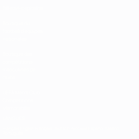
Billets/Hospitalité
Boutique du
football d'équipes
nationales
Boutique des
compétitions
masculines de
clubs
UEFA Men's Club
Competitions
Memorabilia
LANGUES
Français
English
Français
Deutsch
Русский
Español
Italiano
Português