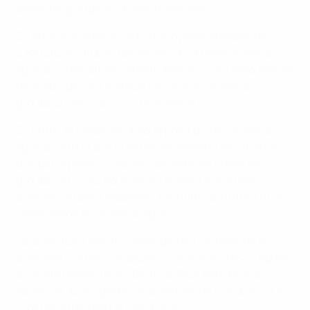
phase de groupe de la saison dernière.
En effet, la marge de victoire moyenne a baissé de
2,88 buts à 1,98 but, tandis que la nouvelle phase de
ligue a vu davantage de matches au cours desquels les
deux équipes ont marqué (de 38 % en phase de
groupe 2024/25 à 54 % cette saison).
En outre, la valeur de chaque point pris en phase de
ligue a conduit à plus de renversements de situation
que par le passé. La saison dernière, en phase de
groupe, 88 % des équipes qui avaient marqué en
premier s’étaient imposées. Ce chiffre a chuté à 61 %
cette saison en phase de ligue.
La Juventus a montré l’exemple dès l’entame de la
première journée, s’imposant sur le score de 2-1 après
avoir été menée face à Benfica. Plus tard dans la
saison, la Juve a gâché un avantage de trois buts, l'OL
Lyonnes arrachant le match nul 3-3.