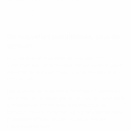
Women’s Champions League : les meilleurs moments de la
phase de ligue
De nouvelles possibilités, plus de
tension
Pour les plus petits clubs et les joueuses moins
expérimentées, cette nouvelle formule a été l’occasion
d'augmenter leur visibilité au plus haut niveau de la
compétition.
Des joueuses de 41 nations différentes ont participé à
la compétition, et les Belges de l’OH Louvain, pour leurs
grands débuts, ont fait preuve de beaucoup de
compétitivité et d’imprévisibilité, signant des résultats
impressionnants qui leur ont ouvert la voie des
matches de barrage.