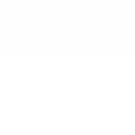
La désignation UEFA, le logo de l'UEFA et toutes les marques liées aux
compétitions de l'UEFA sont protégés en tant que marques et/ou droits
d'auteur de l'UEFA. Toute utilisation de ces marques déposées à des fins
commerciales est interdite. L'utilisation de la plate-forme UEFA.com implique
que vous acceptez les Conditions générales et les Dispositions en matière de
vie privée.