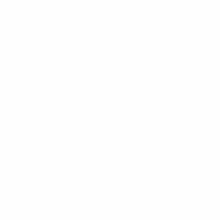
UEFA
Cette saison, l’
introduction de la nouvelle phase de
ligue à 18 clubs
a transformé
l’UEFA Women's
Champions League
, offrant davantage de grosses
affiches, une plus grande imprévisibilité des résultats
et une dose supplémentaire de suspense tout au long
de la compétition.
Chaque équipe affrontant six adversaires différents en
phase de ligue, les 54 matches comptaient puisque la
qualification et les places de tête de série pour la
phase à élimination directe étaient en jeu jusqu’au
coup de sifflet final de la sixième journée.
Cette nouvelle formule impliquait également que les
finalistes, le FC Barcelone et l’OL Lyonnes, étaient mis
à l’épreuve dès le début de la compétition, devant
affronter plusieurs grands rivaux européens avant
d’atteindre la phase à élimination directe.