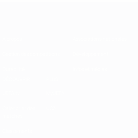
À propos
Associations nationales
Gestion des compétitions
Développement
Durabilité
Infos et médias
DÉCOUVRIR
PLUS
UEFA.tv
MyUEFA
Calendrier des
UC3
matches
Classements