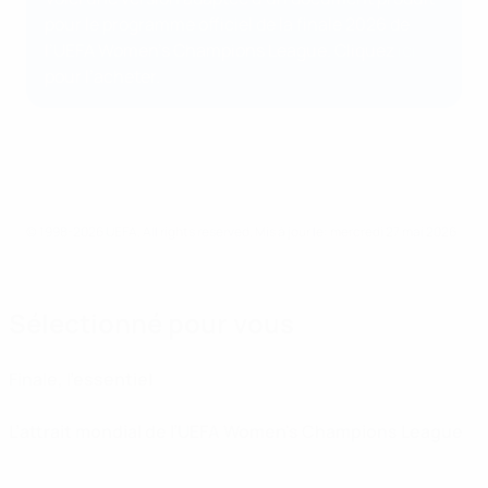
pour le programme officiel de la finale 2026 de
l’UEFA Women’s Champions League. Cliquez
ici
pour l’acheter.
© 1998-2026 UEFA. All rights reserved.
Mis à jour le: mercredi 27 mai 2026
Sélectionné pour vous
Finale, l’essentiel
L’attrait mondial de l’UEFA Women's Champions League