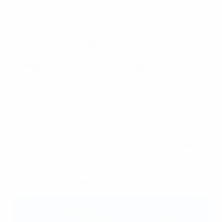
qui montre que les supporters ont accueilli ce
changement de manière positive. On s’attend à ce que
l’audience cumulée en direct atteigne les 40 millions
d’ici à la fin de la compétition, soit plus du double de la
saison dernière, ce qui en fait la saison de Women's
Champions League la plus suivie depuis sa création.
« Ce qu’on a vu cette saison, c’est exactement ce
qu’on attendait : du dynamisme, de l’imprévisibilité,
des renversements de situation, des équipes
débutantes qui ont laissé leur empreinte et de belles
affiches entre grandes équipes », a déclaré Nadine
Kessler, directrice Football féminin de l’UEFA. « Nous
sommes fiers de voir encore plus de supporters du
monde entier profiter de la compétition, avec ses clubs
et ses joueuses emblématiques. »
Achetez le programme de la finale
Voici une version adaptée d’un document produit