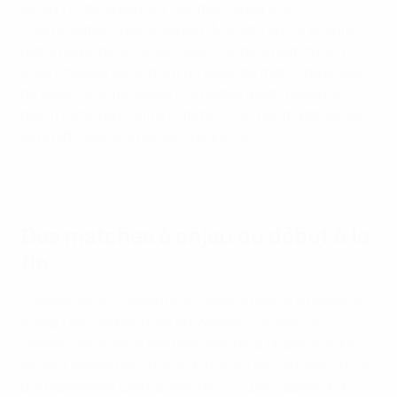
De son côté, le Barça a commencé par une
confrontation avec le Bayern Munich, qu’il a ensuite
retrouvé en demi-finale, avant de faire match nul 1-1
avec Chelsea au terme d’un superbe match de phase
de ligue. La défenseuse Ona Batlle avait d’ailleurs
décrit cette rencontre comme « l’un des matches les
plus difficiles de la saison jusque-là ».
À propos de tactique : le dispositif de Chelsea face à Barcelone
Des matches à enjeu du début à la
fin
L’importance croissante de chaque match a relevé le
niveau de compétitivité en Women's Champions
League. Ainsi, 54 % des matches de la phase de ligue
se sont soldés par un match nul ou une victoire 1-0, ce
qui représente une hausse de 27 % par rapport à la