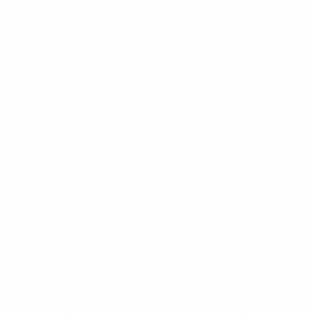
Le destin des Louvanistes aurait pu basculer d’un côté
comme de l’autre jusqu’à la toute fin de la phase de
ligue, et elles ne sont pas les seules dans ce cas. Lors
de la sixième journée, la qualification était en jeu dans
sept des neuf matches. La saison dernière, c’était trois
matches sur huit, ce qui met en lumière le regain de
tension créé par cette nouvelle formule.
Une audience qui monte dans le
monde entier
Le succès sur le plan sportif a été imité par la réussite
en dehors du terrain, puisque les rencontres ont été
regardées par encore plus de téléspectateurs. Jusqu’à
la fin de la phase de ligue, l’audience TV cumulée en
direct a augmenté de près de 200 % par rapport à la
phase de groupe de la saison dernière, un signe clair