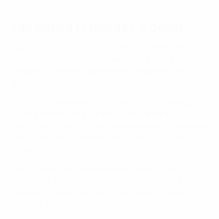
Les cadors testés dès le début
Les Lyonnaises ont démarré tambour battant par une
victoire 2-1 face aux championnes en titre d’Arsenal,
vengeant la défaite subie en demi-finale la saison
dernière.
« C’était un grand match pour nous, et on savait qu’il
fallait entamer notre campagne en Women's
Champions League du bon pied et envoyer un message
fort », a déclaré la capitaine des Lyonnes, Wendie
Renard.
Les octuples vainqueures de la compétition ont
également affronté Wolfsburg, leur adversaire à quatre
reprises en finale, ainsi que Manchester United et
l’Atlético de Madrid.