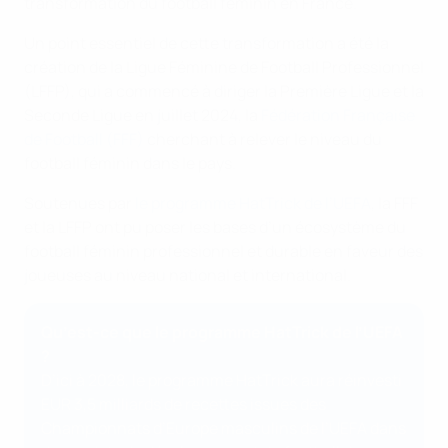
transformation du football féminin en France.
Un point essentiel de cette transformation a été la
création de la Ligue Féminine de Football Professionnel
(LFFP), qui a commencé à diriger la Première Ligue et la
Seconde Ligue en juillet 2024, la
Fédération Française
de Football (FFF)
cherchant à relever le niveau du
football féminin dans le pays.
Soutenues par
le programme HatTrick de l’UEFA
, la FFF
et la LFFP ont pu poser les bases d’un écosystème du
football féminin professionnel et durable en faveur des
joueuses au niveau national et international.
Qu’est-ce que le programme HatTrick de l’UEFA
?
D’ici à 2028, le programme HatTrick aura réinvesti
EUR 3,5 milliards de recettes issues des
Championnats d’Europe masculins de l’UEFA dans