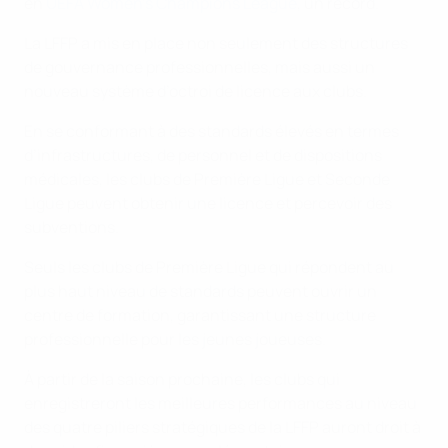
en
UEFA Women's Champions League
, un record.
La LFFP a mis en place non seulement des structures
de gouvernance professionnelles, mais aussi un
nouveau système d’octroi de licence aux clubs.
En se conformant à des standards élevés en termes
d’infrastructures, de personnel et de dispositions
médicales, les clubs de Première Ligue et Seconde
Ligue peuvent obtenir une licence et percevoir des
subventions.
Seuls les clubs de Première Ligue qui répondent au
plus haut niveau de standards peuvent ouvrir un
centre de formation, garantissant une structure
professionnelle pour les jeunes joueuses.
À partir de la saison prochaine, les clubs qui
enregistreront les meilleures performances au niveau
des quatre piliers stratégiques de la LFFP auront droit à