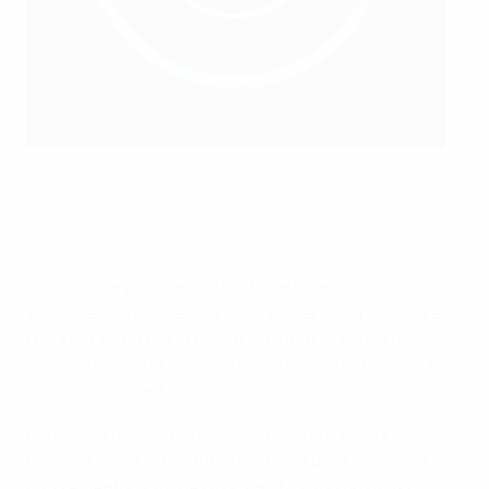
Andreea Koenig, vice-présidente de la Ligue Féminine de
Football Professionnel, s’exprime lors de l’Analyse
commerciale du football féminin de l’UEFA 2025 à Lisbonne.
UEFA via Getty Images
« Cela va de pair avec l'objectif de faire venir les
supporters au stade. Les gens adorent le spectacle et
l’espoir. Cela crée un cercle vertueux. Plus les gens
viennent assister au spectacle, plus les diffuseurs et
les sponsors sont intéressés.
Pour ce faire, toutes nos recettes sont distribuées de
manière égale. La distribution ne se base pas sur le
classement à la fin de la saison. Nous avons aussi