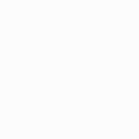
Billets/Hospitalité
Boutique du
football d'équipes
nationales
Boutique des
compétitions
masculines de
clubs
UEFA Men's Club
Competitions
Memorabilia
LANGUES
Français
English
Français
Deutsch
Русский
Español
Italiano
Português