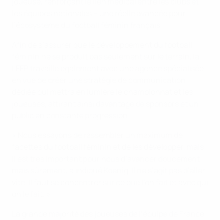
joueuse, renforçant le lien médical entre les clubs et
les équipes nationales – une réelle avancée pour
l’écosystème du football féminin français.
Afin de s’assurer que le développement du football
féminin ne se produit pas seulement sur le terrain, la
LFFP travaille également avec une agence spécialisée
en vue de créer une stratégie de communication
dédiée qui mettra en lumière le championnat et les
joueuses, attirant ainsi davantage de sponsors et un
public en constante progression.
« Nous essayons de rassembler un maximum de
facettes du football féminin et de les développer, mais
il est très important pour nous d’avancer doucement
mais sûrement, a indiqué Koenig. Il ne s’agit pas d’aller
vite. Il faut se concentrer sur ce que l’on fait et avec qui
on le fait. »
La grande majorité des joueuses de l’équipe de France