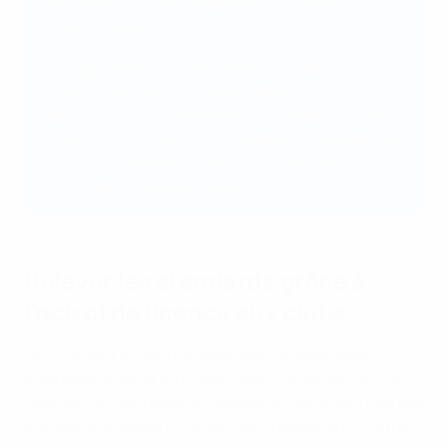
des projets de développement du football dans
toute l’Europe.
Ce programme de financement soutient un
nombre important de projets, de la construction
d’infrastructures destinées au football à la mise
en œuvre d’une série de standards et d’initiatives
de l’UEFA, notamment en ce qui concerne
l’évolution du football féminin.
Relever les standards grâce à
l’octroi de licence aux clubs
La FFF a pour mission de permettre à davantage
d’équipes de jouer au niveau élite, s’inspirant de l’OL
Lyonnes, anciennement Olympique Lyonnais, l’une des
meilleures équipes d’Europe qui a remporté huit titres