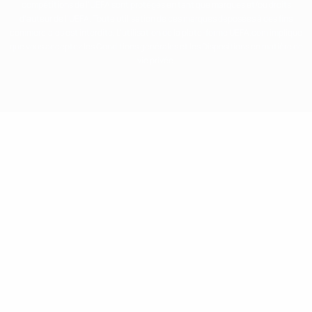
compétitions de l'UEFA sont protégés en tant que marques et/ou droits
d'auteur de l'UEFA. Toute utilisation de ces marques déposées à des fins
commerciales est interdite. L'utilisation de la plate-forme UEFA.com implique
que vous acceptez les Conditions générales et les Dispositions en matière de
vie privée.