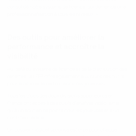
consolidé notre système de licence, qui demande une
professionnalisation à tous les niveaux. »
Des outils pour améliorer la
performance et accroître la
visibilité
Au-delà du système de licence et de la distribution des
recettes, la LFFP offre également aux clubs des outils
pour améliorer la performance des joueuses.
Tous les clubs des deux divisions supérieures en
France ont accès à des outils d’analyse vidéo, ainsi
qu’à un soutien de pointe pour les joueuses et à un
contrôle médical.
Un dossier médical sécurisé est créé pour chaque