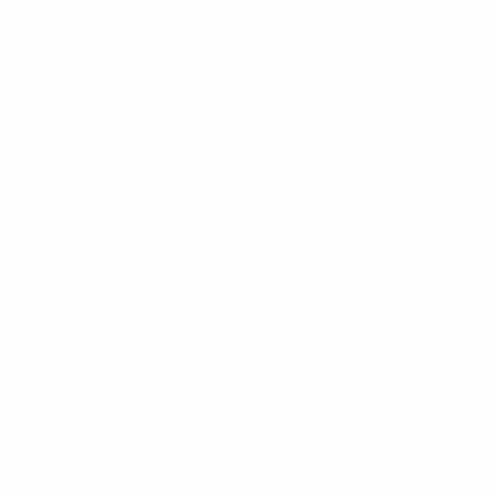
qui va disputer
l’EURO féminin de l’UEFA 2025
évoluant
dans le championnat national – de la Lyonnaise Selma
Bacha à la Parisienne Sakina Karchaoui – les effets du
parcours de professionnalisation en France pourraient
se faire sentir cet été en Suisse.
« Unstoppable » : quatre objectifs à long terme
pour 2030
Au cours des six prochaines années, «
Unstoppable » nous aidera à faire du football
féminin :
– le sport d’équipe le plus populaire auprès des
femmes et des filles dans tous les pays d’Europe
en développant des parcours de formation pour
joueuses, entraîneures et arbitres et en offrant
davantage de possibilités dans le football de base ;
– le berceau des meilleures joueuses au monde,