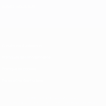
SUIVEZ-NOUS SUR
Conditions d'utilisation
Politiques de confidentialité
Politique de cookies
Paramètres des cookies
© 1998-2026 UEFA. Tous droits réservés.
La désignation UEFA, le logo de l'UEFA et toutes les marques liées aux