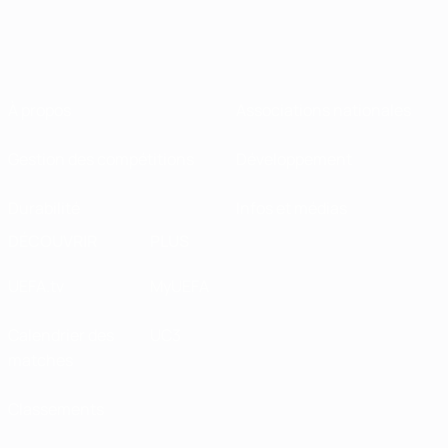
À propos
Associations nationales
Gestion des compétitions
Développement
Durabilité
Infos et médias
DÉCOUVRIR
PLUS
UEFA.tv
MyUEFA
Calendrier des
UC3
matches
Classements