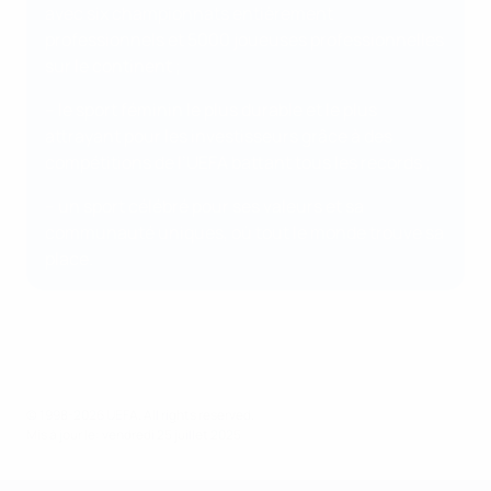
avec six championnats entièrement
professionnels et 5000 joueuses professionnelles
sur le continent ;
– le sport féminin le plus durable et le plus
attrayant pour les investisseurs grâce à des
compétitions de l’UEFA battant tous les records ;
– un sport célébré pour ses valeurs et sa
communauté uniques, où tout le monde trouve sa
place.
© 1998-2026 UEFA. All rights reserved.
Mis à jour le: vendredi 25 juillet 2025