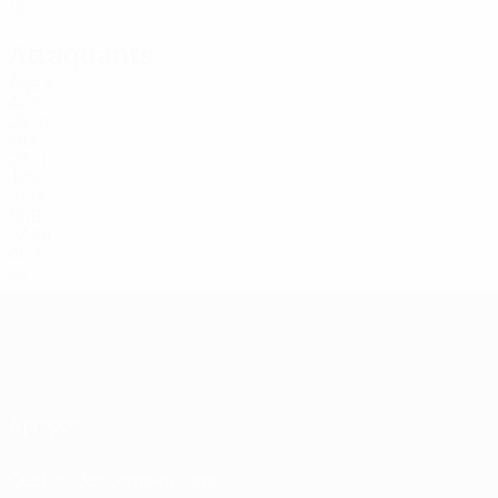
18
Attaquants
Âge
9
AUT
28
10
MLI
26
11
JPN
21
19
SRB
23
20
AUT
22
À propos
Gestion des compétitions