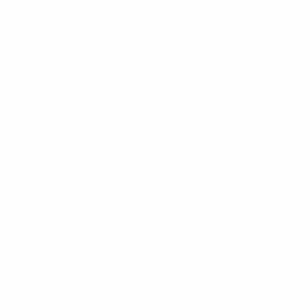
Âge
Stojanović
1
MKD
33
30
AUT
23
Antosch
31
AUT
26
33
AUT
20
Défenseurs
Âge
2
AUT
17
4
BRA
19
16
SWE
26
21
AUT
20
Zech
23
AUT
35
37
AUT
24