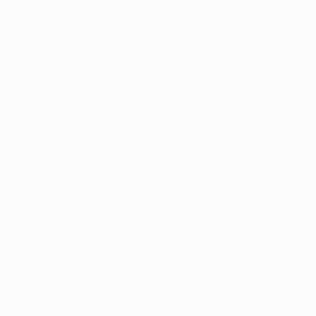
LANGUES
Français
English
Français
Deutsch
Русский
Español
Italiano
Portuguê
SUIVEZ-NOUS SUR
Conditions d'utilisation
Politiques de confidentialité
Politique de cookies
Paramètres des cookies