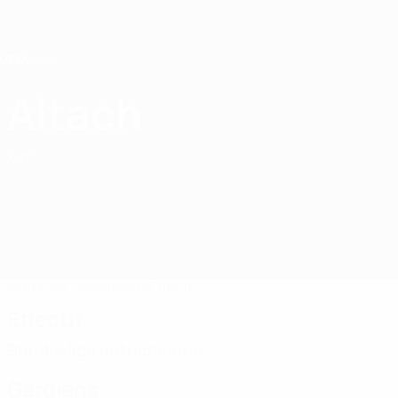
Passer
au
contenu
principal
Home
Altach
SCR Altach
AUT
Matches
Classements
Effectif
Effectif
Bundesliga autrichienne
Gardiens