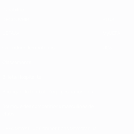
Durabilité
DÉCOUVRIR
PLUS
UEFA.tv
MyUEFA
Calendrier des matches
UC3
Classements
Billets/Hospitalité
Boutique du football d'équipes nationales
Boutique des compétitions masculines de
clubs
UEFA Men's Club Competitions Memorabilia