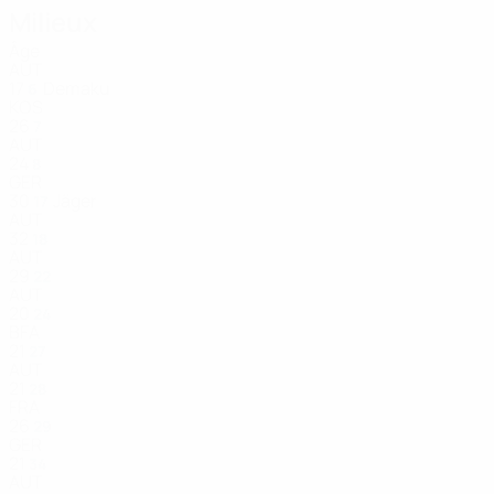
Milieux
Âge
AUT
17
Demaku
6
KOS
26
7
AUT
24
8
GER
30
Jäger
17
AUT
32
18
AUT
29
22
AUT
20
24
BFA
21
27
AUT
21
28
FRA
26
29
GER
21
34
AUT