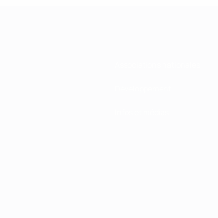
Associations nationales
Développement
Infos et médias