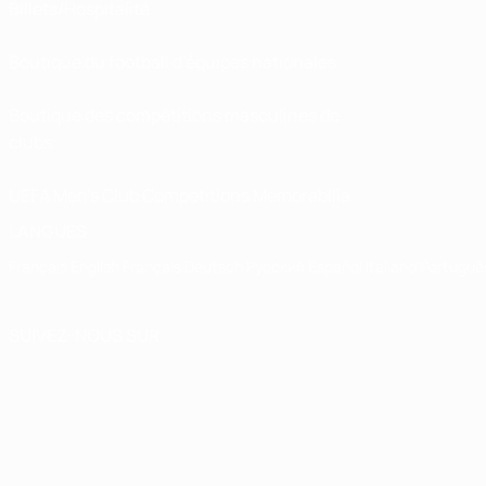
Billets/Hospitalité
Boutique du football d'équipes nationales
Boutique des compétitions masculines de
clubs
UEFA Men's Club Competitions Memorabilia
LANGUES
Français
English
Français
Deutsch
Русский
Español
Italiano
Portuguê
SUIVEZ-NOUS SUR