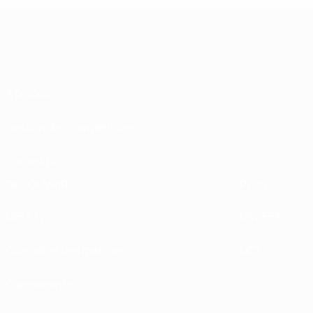
À propos
Gestion des compétitions
Durabilité
DÉCOUVRIR
PLUS
UEFA.tv
MyUEFA
Calendrier des matches
UC3
Classements