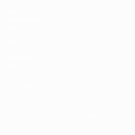
Boutique du
football d'équipes
nationales
Boutique des
compétitions
masculines de
clubs
UEFA Men's Club
Competitions
Memorabilia
LANGUES
Français
English
Français
Deutsch
Русский
Español
Italiano
Português