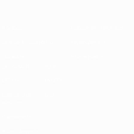
À propos
Associations nationales
Gestion des compétitions
Développement
Durabilité
Infos et médias
DÉCOUVRIR
PLUS
UEFA.tv
MyUEFA
Calendrier des
UC3
matches
Classements
Billets/Hospitalité