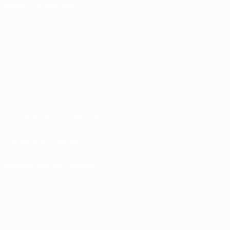
SUIVEZ-NOUS SUR
Conditions d'utilisation
Politiques de confidentialité
Politique de cookies
Paramètres des cookies
© 1998-2026 UEFA. Tous droits réservés.
La désignation UEFA, le logo de l'UEFA et toutes les marques liées aux
compétitions de l'UEFA sont protégés en tant que marques et/ou droits