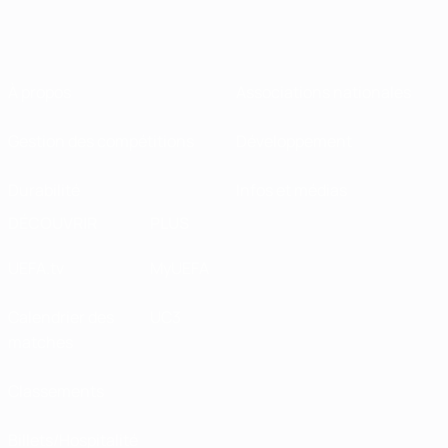
À propos
Associations nationales
Gestion des compétitions
Développement
Durabilité
Infos et médias
DÉCOUVRIR
PLUS
UEFA.tv
MyUEFA
Calendrier des
UC3
matches
Classements
Billets/Hospitalité