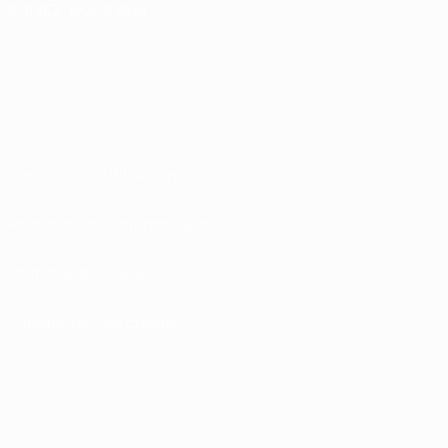
SUIVEZ-NOUS SUR
Conditions d'utilisation
Politiques de confidentialité
Politique de cookies
Paramètres des cookies
© 1998-2026 UEFA. Tous droits réservés.
La désignation UEFA, le logo de l'UEFA et toutes les marques liées aux
compétitions de l'UEFA sont protégés en tant que marques et/ou droits