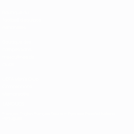
Boutique du
football d'équipes
nationales
Boutique des
compétitions
masculines de
clubs
UEFA Men's Club
Competitions
Memorabilia
LANGUES
Français
English
Français
Deutsch
Русский
Español
Italiano
Português