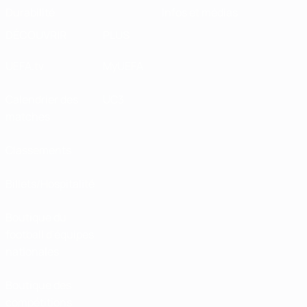
Durabilité
Infos et médias
DÉCOUVRIR
PLUS
UEFA.tv
MyUEFA
Calendrier des
UC3
matches
Classements
Billets/Hospitalité
Boutique du
football d'équipes
nationales
Boutique des
compétitions