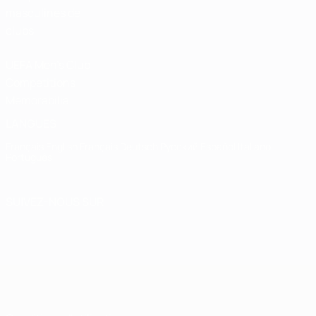
masculines de
clubs
UEFA Men's Club
Competitions
Memorabilia
LANGUES
Français
English
Français
Deutsch
Русский
Español
Italiano
Português
SUIVEZ-NOUS SUR