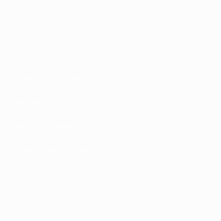
Conditions d'utilisation
Politiques de confidentialité
Politique de cookies
Paramètres des cookies
© 1998-2026 UEFA. Tous droits réservés.
La désignation UEFA, le logo de l'UEFA et toutes les marques liées aux
compétitions de l'UEFA sont protégés en tant que marques et/ou droits
d'auteur de l'UEFA. Toute utilisation de ces marques déposées à des fins