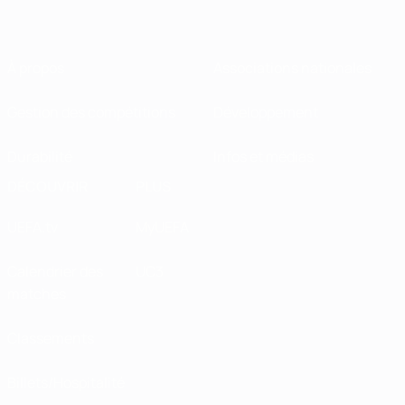
À propos
Associations nationales
Gestion des compétitions
Développement
Durabilité
Infos et médias
DÉCOUVRIR
PLUS
UEFA.tv
MyUEFA
Calendrier des
UC3
matches
Classements
Billets/Hospitalité