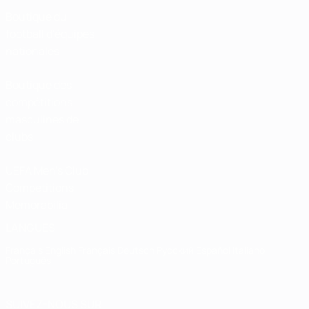
Boutique du
football d'équipes
nationales
Boutique des
compétitions
masculines de
clubs
UEFA Men's Club
Competitions
Memorabilia
LANGUES
Français
English
Français
Deutsch
Русский
Español
Italiano
Português
SUIVEZ-NOUS SUR