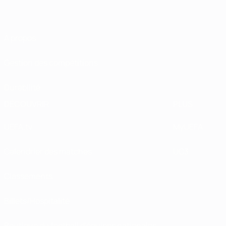
À propos
Gestion des compétitions
Durabilité
DÉCOUVRIR
PLUS
UEFA.tv
MyUEFA
Calendrier des matches
UC3
Classements
Billets/Hospitalité
Boutique du football d'équipes nationales