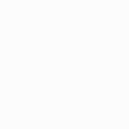
Associations nationales
Développement
Infos et médias