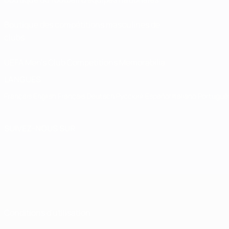
Boutique des compétitions masculines de
clubs
UEFA Men's Club Competitions Memorabilia
LANGUES
Français
English
Français
Deutsch
Русский
Español
Italiano
Portuguê
SUIVEZ-NOUS SUR
Conditions d'utilisation