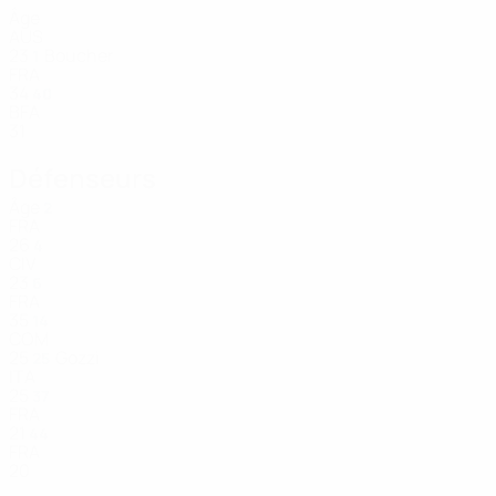
Âge
AUS
23
Boucher
1
FRA
34
40
BFA
31
Défenseurs
Âge
2
FRA
26
4
CIV
23
6
FRA
35
14
COM
25
Gozzi
25
ITA
25
37
FRA
21
44
FRA
20