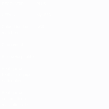
DÉCOUVRIR
PLUS
UEFA.tv
MyUEFA
Calendrier des
UC3
matches
Classements
Billets/Hospitalité
Boutique du
football d'équipes
nationales
Boutique des
compétitions
masculines de