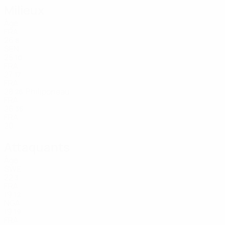
Milieux
Âge
FRA
26
8
SEN
25
10
FRA
27
17
FRA
28
Philiponeau
26
FRA
26
35
FRA
20
Attaquants
Âge
SWE
22
3
FRA
19
12
NGA
19
19
FRA