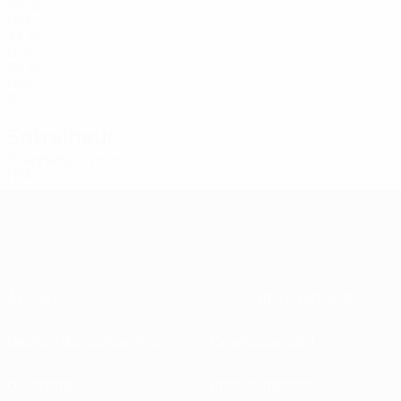
20
20
FRA
33
29
GUI
26
36
FRA
21
Entraîneur
Stéphane Dumont
FRA
À propos
Associations nationales
Gestion des compétitions
Développement
Durabilité
Infos et médias