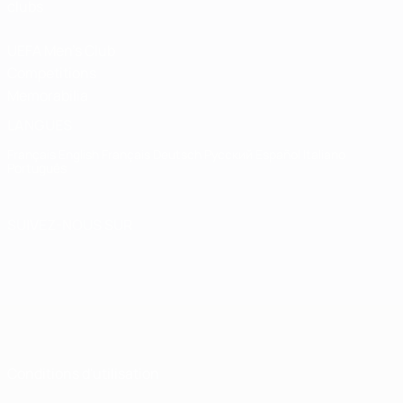
clubs
UEFA Men's Club
Competitions
Memorabilia
LANGUES
Français
English
Français
Deutsch
Русский
Español
Italiano
Português
SUIVEZ-NOUS SUR
Conditions d'utilisation