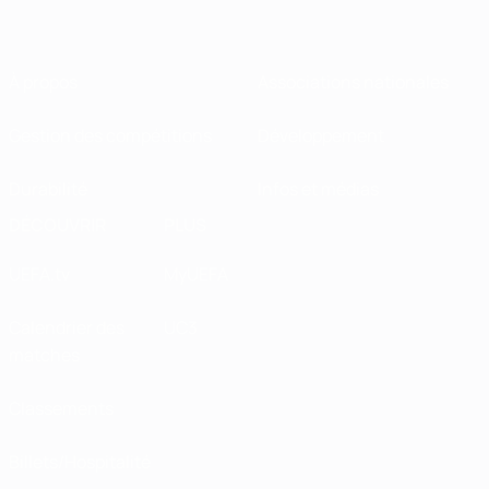
À propos
Associations nationales
Gestion des compétitions
Développement
Durabilité
Infos et médias
DÉCOUVRIR
PLUS
UEFA.tv
MyUEFA
Calendrier des
UC3
matches
Classements
Billets/Hospitalité