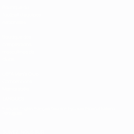
Boutique du
football d'équipes
nationales
Boutique des
compétitions
masculines de
clubs
UEFA Men's Club
Competitions
Memorabilia
LANGUES
Français
English
Français
Deutsch
Русский
Español
Italiano
Português
SUIVEZ-NOUS SUR