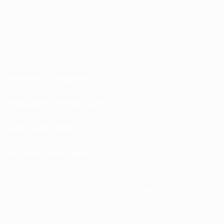
Conditions d'utilisation
Politiques de confidentialité
Politique de cookies
Paramètres des cookies
© 1998-2026 UEFA. Tous droits réservés.
La désignation UEFA, le logo de l'UEFA et toutes les marques liées aux
compétitions de l'UEFA sont protégés en tant que marques et/ou droits
d'auteur de l'UEFA. Toute utilisation de ces marques déposées à des fins