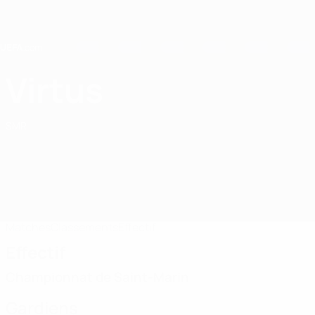
Passer
au
contenu
principal
Home
Virtus
Virtus A.C. 1964
SMR
Matches
Classements
Effectif
Effectif
Championnat de Saint-Marin
Gardiens