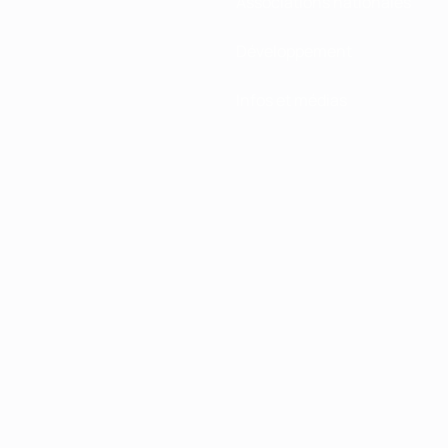
Associations nationales
Développement
Infos et médias