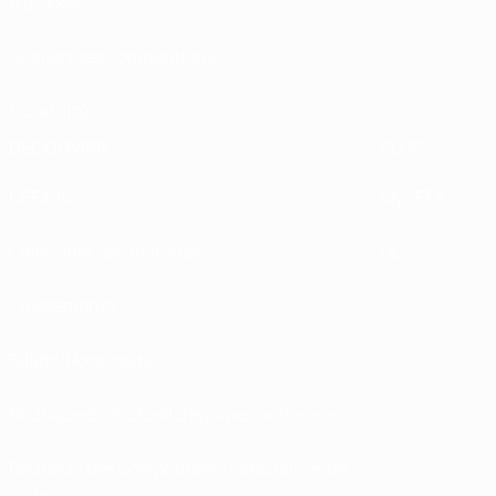
À propos
Gestion des compétitions
Durabilité
DÉCOUVRIR
PLUS
UEFA.tv
MyUEFA
Calendrier des matches
UC3
Classements
Billets/Hospitalité
Boutique du football d'équipes nationales
Boutique des compétitions masculines de