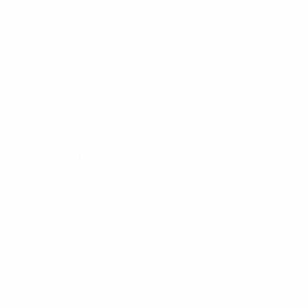
Âge
De Angelis
SMR
26
ITA
27
ITA
22
ITA
27
Sebastiani
ITA
41
Défenseurs
Âge
Legittimo
ITA
37
Rinaldi
ITA
39
Sabato
ITA
39
ITA
29
ITA
23
ITA