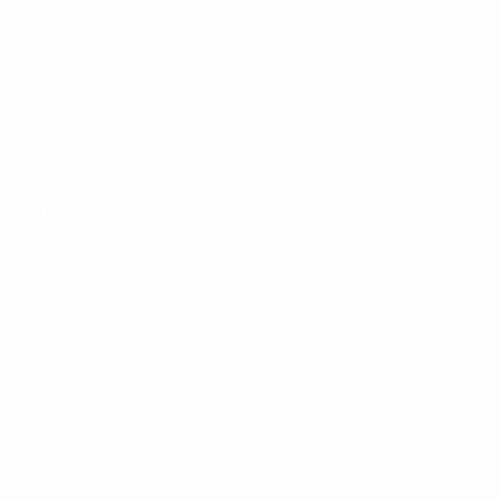
34
ITA
35
Ma. Battistini
SMR
32
Giacomoni
ITA
38
ITA
33
Milieux
Âge
ITA
23
ITA
31
Montanari
ITA
38
SMR
31
Piscitella
ITA
33
Buonocunto
ITA
40
SMR