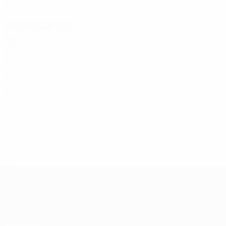
24
Attaquants
Âge
SEN
23
SMR
20
Orero
ITA
38
ITA
25
SMR
22
Villanova
ITA
35
ITA
25