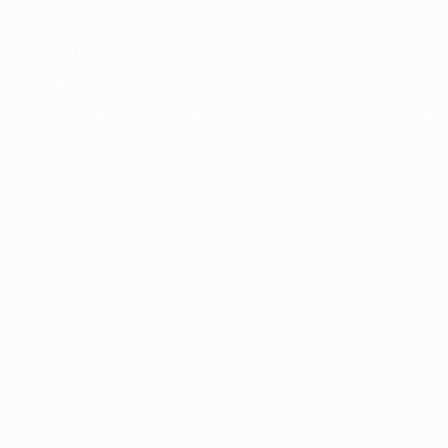
clubs
UEFA Men's Club Competitions Memorabilia
LANGUES
Français
English
Français
Deutsch
Русский
Español
Italiano
Portuguê
SUIVEZ-NOUS SUR
Conditions d'utilisation
Politiques de confidentialité
Politique de cookies