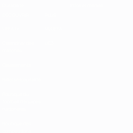
Durabilité
Infos et médias
DÉCOUVRIR
PLUS
UEFA.tv
MyUEFA
Calendrier des
UC3
matches
Classements
Billets/Hospitalité
Boutique du
football d'équipes
nationales
Boutique des
compétitions