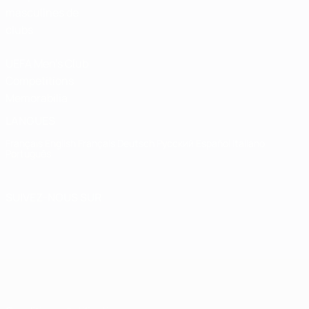
masculines de
clubs
UEFA Men's Club
Competitions
Memorabilia
LANGUES
Français
English
Français
Deutsch
Русский
Español
Italiano
Português
SUIVEZ-NOUS SUR