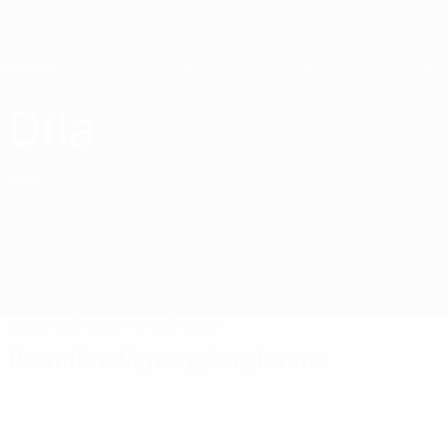
Passer
au
contenu
principal
Home
Dila
FC Dila Gori
GEO
Matches
Classements
Effectif
Première Ligue géorgienne