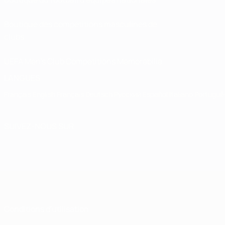
Boutique des compétitions masculines de
clubs
UEFA Men's Club Competitions Memorabilia
LANGUES
Français
English
Français
Deutsch
Русский
Español
Italiano
Portuguê
SUIVEZ-NOUS SUR
Conditions d'utilisation