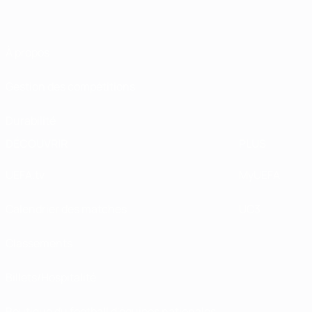
À propos
Gestion des compétitions
Durabilité
DÉCOUVRIR
PLUS
UEFA.tv
MyUEFA
Calendrier des matches
UC3
Classements
Billets/Hospitalité
Boutique du football d'équipes nationales