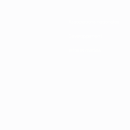
Associations nationales
Développement
Infos et médias