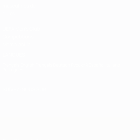
masculines de
clubs
UEFA Men's Club
Competitions
Memorabilia
LANGUES
Français
English
Français
Deutsch
Русский
Español
Italiano
Português
SUIVEZ-NOUS SUR