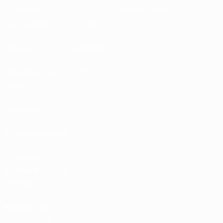
Durabilité
Infos et médias
DÉCOUVRIR
PLUS
UEFA.tv
MyUEFA
Calendrier des
UC3
matches
Classements
Billets/Hospitalité
Boutique du
football d'équipes
nationales
Boutique des
compétitions