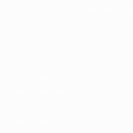
LANGUES
Français
English
Français
Deutsch
Русский
Español
Italiano
Portuguê
SUIVEZ-NOUS SUR
Conditions d'utilisation
Politiques de confidentialité
Politique de cookies
Paramètres des cookies