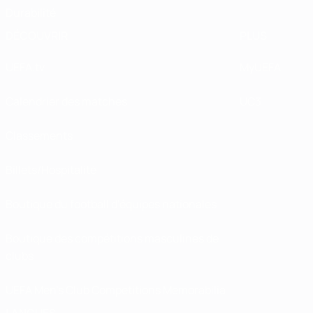
Durabilité
DÉCOUVRIR
PLUS
UEFA.tv
MyUEFA
Calendrier des matches
UC3
Classements
Billets/Hospitalité
Boutique du football d'équipes nationales
Boutique des compétitions masculines de
clubs
UEFA Men's Club Competitions Memorabilia