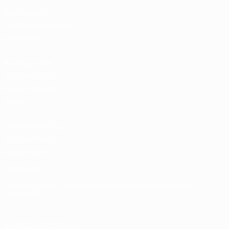
Boutique du
football d'équipes
nationales
Boutique des
compétitions
masculines de
clubs
UEFA Men's Club
Competitions
Memorabilia
LANGUES
Français
English
Français
Deutsch
Русский
Español
Italiano
Português
SUIVEZ-NOUS SUR