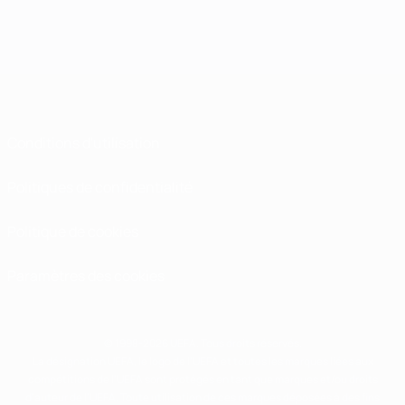
Conditions d'utilisation
Politiques de confidentialité
Politique de cookies
Paramètres des cookies
© 1998-2026 UEFA. Tous droits réservés.
La désignation UEFA, le logo de l'UEFA et toutes les marques liées aux
compétitions de l'UEFA sont protégés en tant que marques et/ou droits
d'auteur de l'UEFA. Toute utilisation de ces marques déposées à des fins