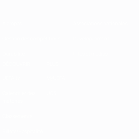
À propos
Associations nationales
Gestion des compétitions
Développement
Durabilité
Infos et médias
DÉCOUVRIR
PLUS
UEFA.tv
MyUEFA
Calendrier des
UC3
matches
Classements
Billets/Hospitalité