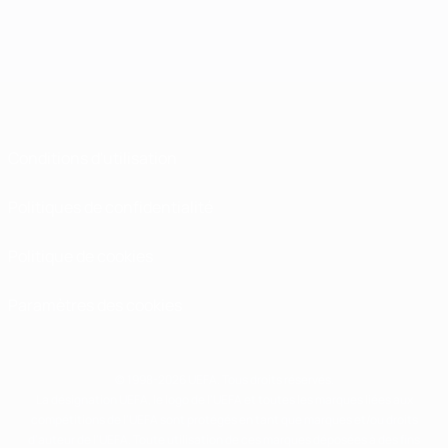
Conditions d'utilisation
Politiques de confidentialité
Politique de cookies
Paramètres des cookies
© 1998-2026 UEFA. Tous droits réservés.
La désignation UEFA, le logo de l'UEFA et toutes les marques liées aux
compétitions de l'UEFA sont protégés en tant que marques et/ou droits
d'auteur de l'UEFA. Toute utilisation de ces marques déposées à des fins