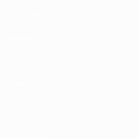
Boutique du
football d'équipes
nationales
Boutique des
compétitions
masculines de
clubs
UEFA Men's Club
Competitions
Memorabilia
LANGUES
Français
English
Français
Deutsch
Русский
Español
Italiano
Português
SUIVEZ-NOUS SUR