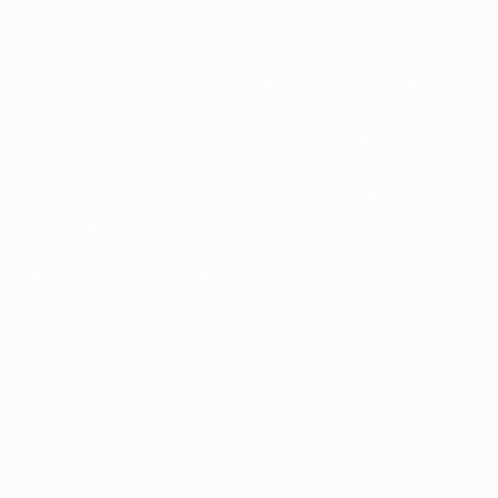
À propos
Associations nationales
Gestion des compétitions
Développement
Durabilité
Infos et médias
DÉCOUVRIR
PLUS
UEFA.tv
MyUEFA
Calendrier des
UC3
matches
Classements
Billets/Hospitalité