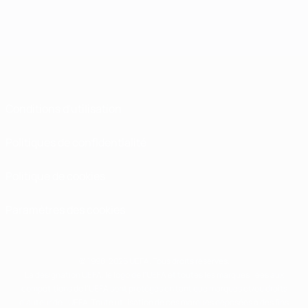
Conditions d'utilisation
Politiques de confidentialité
Politique de cookies
Paramètres des cookies
© 1998-2026 UEFA. Tous droits réservés.
La désignation UEFA, le logo de l'UEFA et toutes les marques liées aux
compétitions de l'UEFA sont protégés en tant que marques et/ou droits
d'auteur de l'UEFA. Toute utilisation de ces marques déposées à des fins