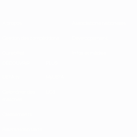
À propos
Associations nationales
Gestion des compétitions
Développement
Durabilité
Infos et médias
DÉCOUVRIR
PLUS
UEFA.tv
MyUEFA
Calendrier des
UC3
matches
Classements
Billets/Hospitalité