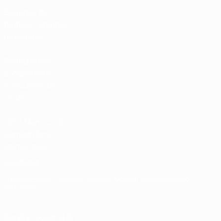
Boutique du
football d'équipes
nationales
Boutique des
compétitions
masculines de
clubs
UEFA Men's Club
Competitions
Memorabilia
LANGUES
Français
English
Français
Deutsch
Русский
Español
Italiano
Português
SUIVEZ-NOUS SUR