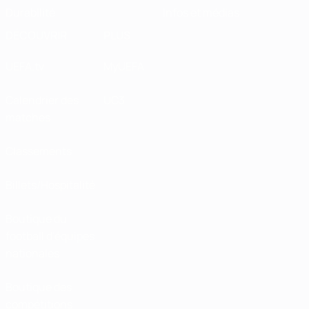
Durabilité
Infos et médias
DÉCOUVRIR
PLUS
UEFA.tv
MyUEFA
Calendrier des
UC3
matches
Classements
Billets/Hospitalité
Boutique du
football d'équipes
nationales
Boutique des
compétitions