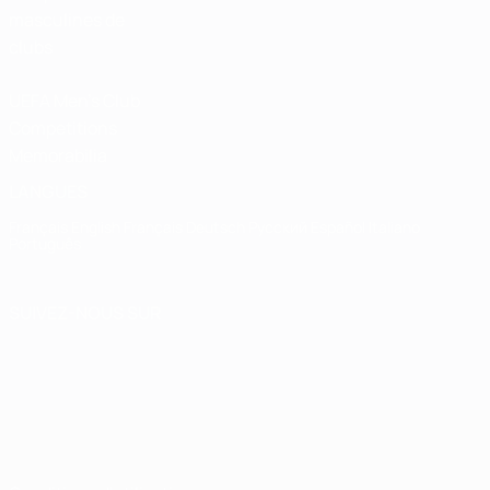
masculines de
clubs
UEFA Men's Club
Competitions
Memorabilia
LANGUES
Français
English
Français
Deutsch
Русский
Español
Italiano
Português
SUIVEZ-NOUS SUR