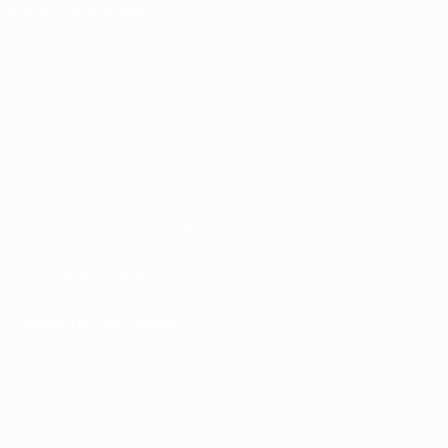
SUIVEZ-NOUS SUR
Conditions d'utilisation
Politiques de confidentialité
Politique de cookies
Paramètres des cookies
© 1998-2026 UEFA. Tous droits réservés.
La désignation UEFA, le logo de l'UEFA et toutes les marques liées aux
compétitions de l'UEFA sont protégés en tant que marques et/ou droits