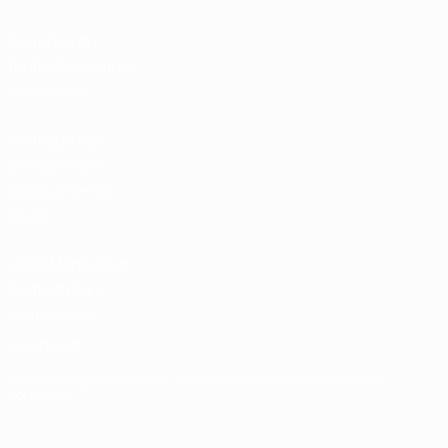
Boutique du
football d'équipes
nationales
Boutique des
compétitions
masculines de
clubs
UEFA Men's Club
Competitions
Memorabilia
LANGUES
Français
English
Français
Deutsch
Русский
Español
Italiano
Português