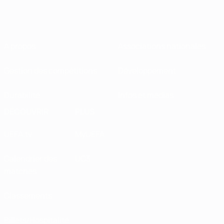
À propos
Associations nationales
Gestion des compétitions
Développement
Durabilité
Infos et médias
DÉCOUVRIR
PLUS
UEFA.tv
MyUEFA
Calendrier des
UC3
matches
Classements
Billets/Hospitalité