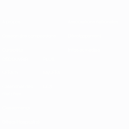
À propos
Associations nationales
Gestion des compétitions
Développement
Durabilité
Infos et médias
DÉCOUVRIR
PLUS
UEFA.tv
MyUEFA
Calendrier des
UC3
matches
Classements
Billets/Hospitalité