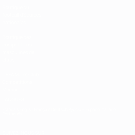
Boutique du
football d'équipes
nationales
Boutique des
compétitions
masculines de
clubs
UEFA Men's Club
Competitions
Memorabilia
LANGUES
Français
English
Français
Deutsch
Русский
Español
Italiano
Português
SUIVEZ-NOUS SUR