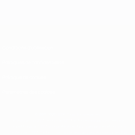
Conditions d'utilisation
Politiques de confidentialité
Politique de cookies
Paramètres des cookies
© 1998-2026 UEFA. Tous droits réservés.
La désignation UEFA, le logo de l'UEFA et toutes les marques liées aux
compétitions de l'UEFA sont protégés en tant que marques et/ou droits
d'auteur de l'UEFA. Toute utilisation de ces marques déposées à des fins