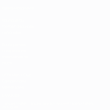
Billets/Hospitalité
Boutique du
football d'équipes
nationales
Boutique des
compétitions
masculines de
clubs
UEFA Men's Club
Competitions
Memorabilia
LANGUES
Français
English
Français
Deutsch
Русский
Español
Italiano
Português