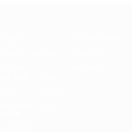
À propos
Associations nationales
Gestion des compétitions
Développement
Durabilité
Infos et médias
DÉCOUVRIR
PLUS
UEFA.tv
MyUEFA
Calendrier des
UC3
matches
Classements